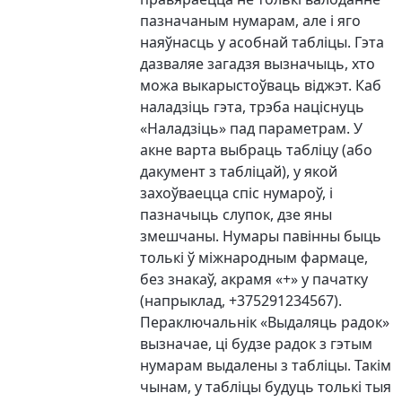
пазначаным нумарам, але і яго
наяўнасць у асобнай табліцы. Гэта
дазваляе загадзя вызначыць, хто
можа выкарыстоўваць віджэт. Каб
наладзіць гэта, трэба націснуць
«Наладзіць» пад параметрам. У
акне варта выбраць табліцу (або
дакумент з табліцай), у якой
захоўваецца спіс нумароў, і
пазначыць слупок, дзе яны
змешчаны. Нумары павінны быць
толькі ў міжнародным фармаце,
без знакаў, акрамя «+» у пачатку
(напрыклад, +375291234567).
Пераключальнік «Выдаляць радок»
вызначае, ці будзе радок з гэтым
нумарам выдалены з табліцы. Такім
чынам, у табліцы будуць толькі тыя