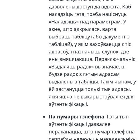
дазволены доступ да віджэта. Каб
наладзіць гэта, трэба націснуць
«Наладзіць» пад параметрам. У
акне, што адкрылася, варта
выбраць табліцу (або дакумент з
табліцай), у якім захоўваецца спіс
адрасоў, і пазначыць слупок, дзе
яны змяшчаюцца. Пераключальнік
«Выдаляць радок» вызначае, ці
будзе радок з гэтым адрасам
выдалены з табліцы. Такім чынам, у
ёй застануцца толькі тыя адрасы,
якія яшчэ не выкарыстоўваліся для
аўтэнтыфікацыі.
Па нумары тэлефона
. Гэты тып
аўтэнтыфікацыі дазваляе
пераканацца, што нумар тэлефона
сапраўды належыць наведвальніку,