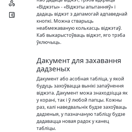

«Віджэты» - «Віджэты апытанняў» і
дадаць віджэт з дапамогай адпаведнай

кнопкі. Можна стварыць
неабмежаваную колькасць віджэтаў.
Каб выкарыстоўваць віджэт, яго трэба
ўключыць.
Дакумент для захавання
дадзеных
Дакумент або асобная табліца, у якой
будуць захоўвацца вынікі запаўнення
віджэта. Дакумент можа знаходзіцца як
у корані, так і ў любой папцы. Кожны
раз, калі наведвальнік будзе захоўваць
дадзеныя, у пазначаную табліцу будзе
дадавацца новая радок у канец
табліцы.