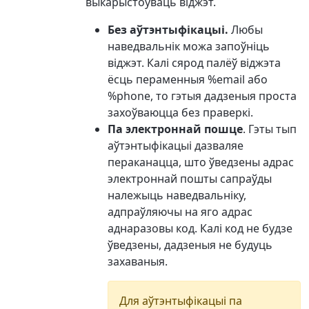
выкарыстоўваць віджэт.
Без аўтэнтыфікацыі.
Любы
наведвальнік можа запоўніць
віджэт. Калі сярод палёў віджэта
ёсць пераменныя %email або
%phone, то гэтыя дадзеныя проста
захоўваюцца без праверкі.
Па электроннай пошце
. Гэты тып
аўтэнтыфікацыі дазваляе
пераканацца, што ўведзены адрас
электроннай пошты сапраўды
належыць наведвальніку,
адпраўляючы на яго адрас
аднаразовы код. Калі код не будзе
ўведзены, дадзеныя не будуць
захаваныя.
Для аўтэнтыфікацыі па