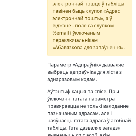
электроннай пошце ў табліцы
павінен быць слупок «Адрас
электроннай пошты», а ў
віджэце - поле са слупком
%email і ўключаным
пераключальнікам
«Абавязкова для запаўнення».
Параметр «Адпраўнік» дазваляе
выбраць адпраўніка для ліста з
аднаразовым кодам.
Аўтэнтыфікацыя па спісе. Пры
ўключэнні гэтага параметра
правяраецца не толькі валоданне
пазначаным адрасам, але і
наяўнасць гэтага адраса ў асобнай
табліцы. Гэта дазваляе загадзя
вызначыць спіс асоб, якім