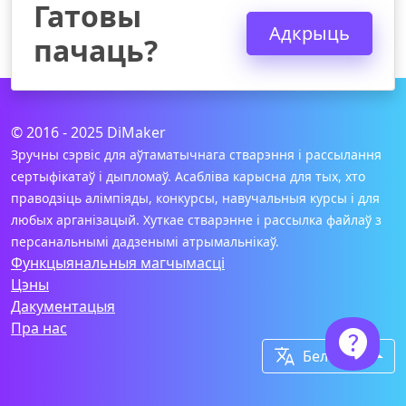
Гатовы
Адкрыць
пачаць?
© 2016 - 2025 DiMaker
Зручны сэрвіс для аўтаматычнага стварэння і рассылання
сертыфікатаў і дыпломаў. Асабліва карысна для тых, хто
праводзіць алімпіяды, конкурсы, навучальныя курсы і для
любых арганізацый. Хуткае стварэнне і рассылка файлаў з
персанальнымі дадзенымі атрымальнікаў.
Функцыянальныя магчымасці
Цэны
Дакументацыя
Пра нас


Беларускі