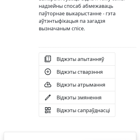
надзейны спосаб абмежаваць
паўторнае выкарыстанне - гэта
аўтэнтыфікацыя па загадзя
вызначаным спісе.

Віджэты апытанняў

Віджэты стварэння

Віджэты атрымання

Віджэты змянення

Віджэты сапраўднасці