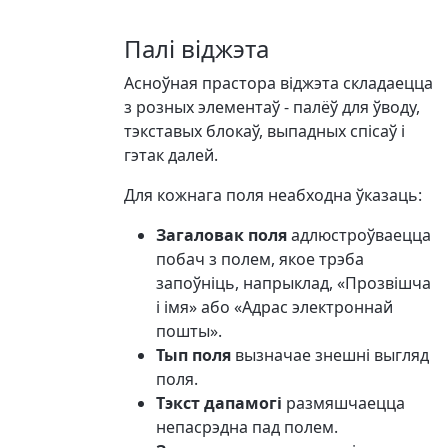
Палі віджэта
Асноўная прастора віджэта складаецца
з розных элементаў - палёў для ўводу,
тэкставых блокаў, выпадных спісаў і
гэтак далей.
Для кожнага поля неабходна ўказаць:
Загаловак поля
адлюстроўваецца
побач з полем, якое трэба
запоўніць, напрыклад, «Прозвішча
і імя» або «Адрас электроннай
пошты».
Тып поля
вызначае знешні выгляд
поля.
Тэкст дапамогі
размяшчаецца
непасрэдна пад полем.