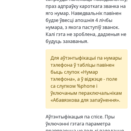
праз адпраўку кароткага званка на
яго нумар. Наведвальнік павінен
будзе ўвесці апошнія 4 лічбы
нумара, з якога паступіў званок.
Калі гэта не зроблена, дадзеныя не
будуць захаваныя.
Для аўтэнтыфікацыі па нумары
тэлефона ў табліцы павінен
быць слупок «Нумар
тэлефона», а ў віджэце - поле
са слупком %phone і
ўключаным пераключальнікам
«Абавязкова для запаўнення».
Аўтэнтыфікацыя па спісе. Пры
ўключэнні гэтага параметра
правяраецца не толькі валоданне