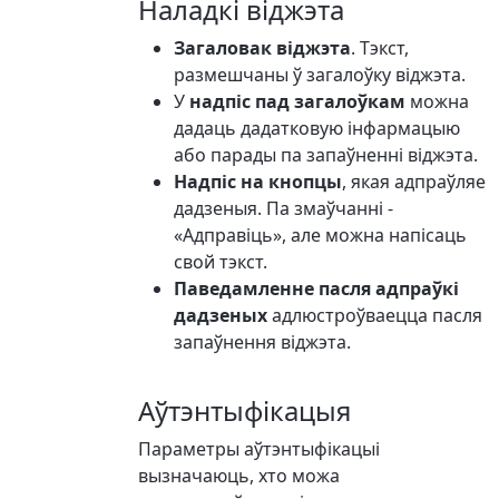
Наладкі віджэта
Загаловак віджэта
. Тэкст,
размешчаны ў загалоўку віджэта.
У
надпіс пад загалоўкам
можна
дадаць дадатковую інфармацыю
або парады па запаўненні віджэта.
Надпіс на кнопцы
, якая адпраўляе
дадзеныя. Па змаўчанні -
«Адправіць», але можна напісаць
свой тэкст.
Паведамленне пасля адпраўкі
дадзеных
адлюстроўваецца пасля
запаўнення віджэта.
Аўтэнтыфікацыя
Параметры аўтэнтыфікацыі
вызначаюць, хто можа