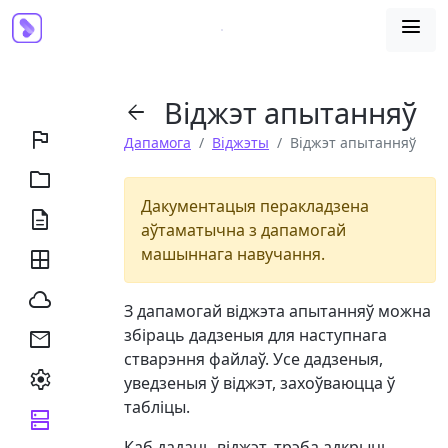

Віджэт апытанняў


Дапамога
Віджэты
Віджэт апытанняў

Дакументацыя перакладзена

аўтаматычна з дапамогай
машыннага навучання.


З дапамогай віджэта апытанняў можна
збіраць дадзеныя для наступнага

стварэння файлаў. Усе дадзеныя,

уведзеныя ў віджэт, захоўваюцца ў
табліцы.

Каб дадаць віджэт, трэба адкрыць