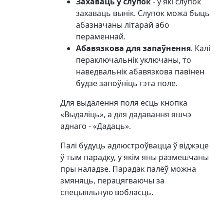
Захаваць у слупок
- у які слупок
захаваць вынік. Слупок можа быць
абазначаны літарай або
пераменнай.
Абавязкова для запаўнення
. Калі
пераключальнік уключаны, то
наведвальнік абавязкова павінен
будзе запоўніць гэта поле.
Для выдалення поля ёсць кнопка
«Выдаліць», а для дадавання яшчэ
аднаго - «Дадаць».
Палі будуць адлюстроўвацца ў віджэце
ў тым парадку, у якім яны размешчаны
пры наладзе. Парадак палёў можна
змяняць, перацягваючы за
спецыяльную вобласць.