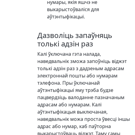
нумары, якія яшчэ не
выкарыстоўваліся для
аўтэнтыфікацыі.
Дазволіць запаўняць
толькі адзін раз
Калі ўключана гэта налада,
наведвальнік зможа запоўніць віджэт
толькі адзін раз з дадзеным адрасам
электроннай пошты або нумарам
тэлефона. Пры ўключанай
аўтэнтыфікацыі яму трэба будзе
пацвердзіць валоданне пазначаным
адрасам або нумарам. Калі
аўтэнтыфікацыя выключаная,
наведвальнік можа проста ўвесці іншы
адрас або нумар, каб паўторна
выкарыстоўваць віджэт. Таму самы