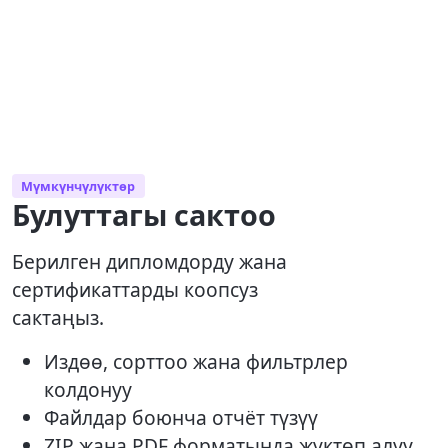
Мүмкүнчүлүктөр
Булуттагы сактоо
Берилген дипломдорду жана
сертификаттарды коопсуз
сактаңыз.
Издөө, сорттоо жана фильтрлер
колдонуу
Файлдар боюнча отчёт түзүү
ZIP жана PDF форматында жүктөп алуу