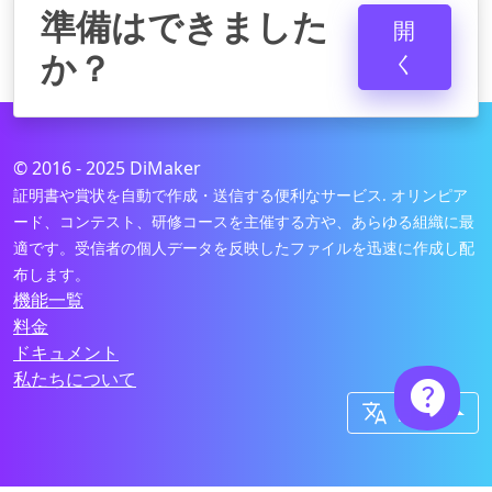
準備はできました
開
か？
く
© 2016 - 2025 DiMaker
証明書や賞状を自動で作成・送信する便利なサービス. オリンピア
ード、コンテスト、研修コースを主催する方や、あらゆる組織に最
適です。受信者の個人データを反映したファイルを迅速に作成し配
布します。
機能一覧
料金
ドキュメント
私たちについて


日本語