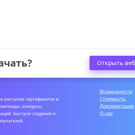
ачать?
Открыть ве
Возможности
Стоимость
 и рассылки сертификатов и
Документация
лимпиады, конкурсы,
О нас
аций. Быстрое создание и
лучателей.