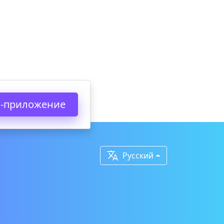
б-приложение

Русский