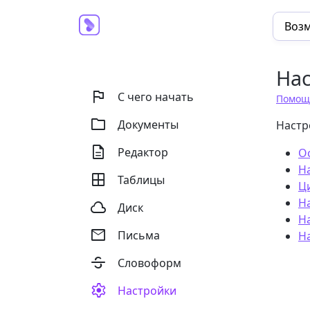
Воз
На

С чего начать
Помощ

Документы
Настр

Редактор
О
Н

Таблицы
Ц
Н

Диск
Н

Письма
Н

Словоформ

Настройки