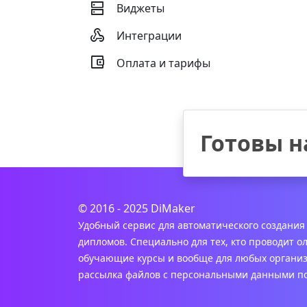

Виджеты

Интеграции

Оплата и тарифы
Готовы н
© 2016 - 2025 DiMaker
Удобный сервис для автоматического создания
дипломов. Специально для тех, кто проводит о
обучающие курсы и вообще для любых организ
рассылка файлов с персональными данными по