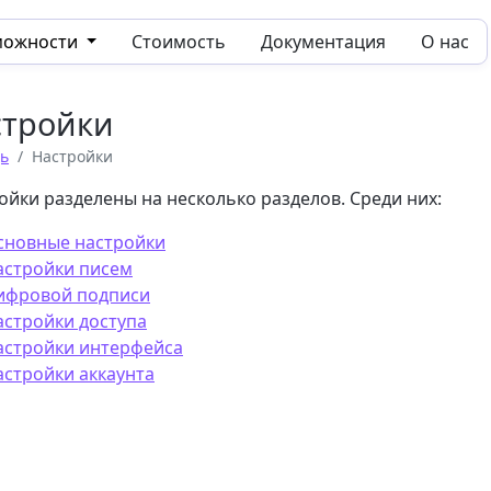
можности
Стоимость
Документация
О нас
стройки
ь
Настройки
ойки разделены на несколько разделов. Среди них:
сновные настройки
астройки писем
ифровой подписи
астройки доступа
астройки интерфейса
астройки аккаунта