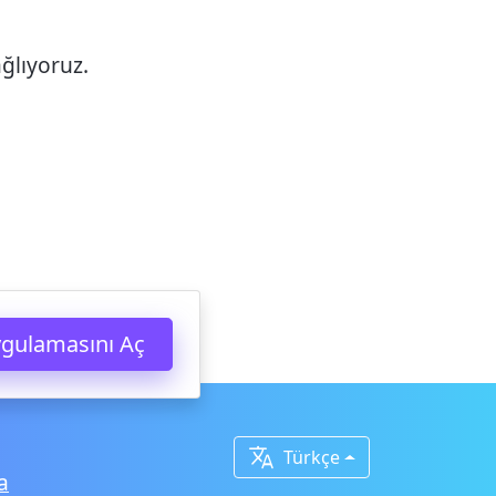
ağlıyoruz.
gulamasını Aç

Türkçe
a