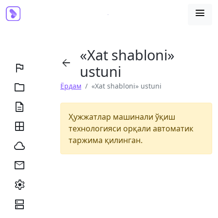

«Xat shabloni»


ustuni

Ёрдам
«Xat shabloni» ustuni

Ҳужжатлар машинали ўқиш

технологияси орқали автоматик
таржима қилинган.



