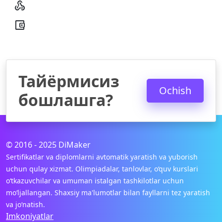


Тайёрмисиз
Ochish
бошлашга?
© 2016 - 2025 DiMaker
Sertifikatlar va diplomlarni avtomatik yaratish va yuborish
uchun qulay xizmat. Olimpiadalar, tanlovlar, o‘quv kurslari
o‘tkazuvchilar va umuman istalgan tashkilotlar uchun
mo‘ljallangan. Shaxsiy ma'lumotlar bilan fayllarni tez yaratish
va jo‘natish.
Imkoniyatlar