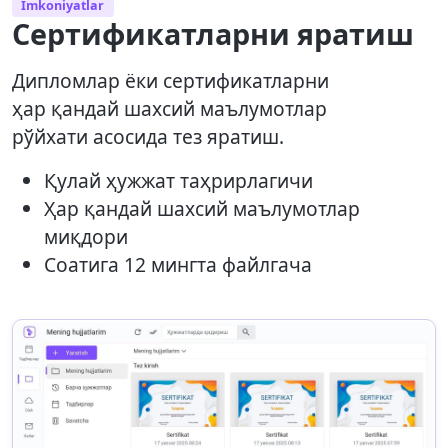
Imkoniyatlar
Сертификатларни яратиш
Дипломлар ёки сертификатларни
ҳар қандай шахсий маълумотлар
рўйхати асосида тез яратиш.
Қулай ҳужжат таҳрирлагичи
Ҳар қандай шахсий маълумотлар
миқдори
Соатига 12 мингта файлгача