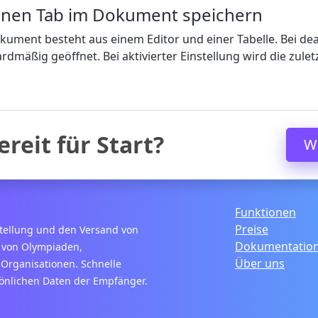
enen Tab im Dokument speichern
kument besteht aus einem Editor und einer Tabelle. Bei deak
rdmäßig geöffnet. Bei aktivierter Einstellung wird die zulet
ereit für Start?
W
Funktionen
Preise
stellung und den Versand von
Dokumentatio
er von Olympiaden,
Über uns
Organisationen. Schnelle
sönlichen Daten der Empfänger.