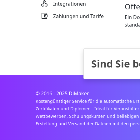

Integrationen
Off

Zahlungen und Tarife
Ein Do
standa
Sind Sie b
© 2016 - 2025 DiMaker
Kostengünstiger Service für die automatische Er
Zertifikaten und Diplomen.. Ideal für Veranstalt
Wettbewerben, Schulungskursen und beliebigen 
Erstellung und Versand der Dateien mit den per