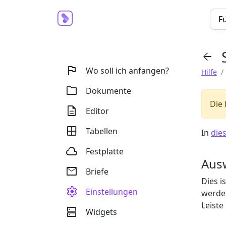
F


Wo soll ich anfangen?
Hilfe

Dokumente
Die

Editor

Tabellen
In
die

Festplatte
Aus

Briefe
Dies i

Einstellungen
werden
Leiste

Widgets