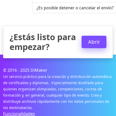
¿Es posible detener o cancelar el envío?
¿Estás listo para
Abrir
empezar?
© 2016 - 2025 DiMaker
Un servicio práctico para la creación y distribución automática
de certificados y diplomas.. Especialmente diseñado para
quienes organizan olimpiadas, competiciones, cursos de
formación y, en general, cualquier tipo de evento. Crea y
distribuye archivos rápidamente con los datos personales de
los destinatarios.
Funcionalidades