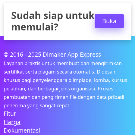
Sudah siap untuk
Buka
memulai?
© 2016 - 2025 Dimaker App Express
Layanan praktis untuk membuat dan mengirimkan
sertifikat serta piagam secara otomatis. Didesain
khusus bagi penyelenggara olimpiade, lomba, kursus
pelatihan, dan berbagai jenis organisasi. Proses
pembuatan dan pengiriman file dengan data pribadi
penerima yang sangat cepat.
Fitur
Harga
Dokumentasi