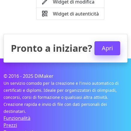

Widget di modifica

Widget di autenticità
Pronto a iniziare?
Apri
© 2016 - 2025 DiMaker
Un servizio comodo per la creazione e l'invio automatico di
certificati e diplomi. Ideale per organizzatori di olimpiadi,
concorsi, corsi di formazione o qualsiasi altra attività.
Creazione rapida e invio di file con dati personali dei
destinatari.
Funzionalità
Prezzi