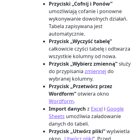
Przyciski „Cofnij i Ponów”
umożliwiają cofanie i ponowne
wykonywanie dowolnych działań.
Tabela zapisywana jest
automatycznie.
Przycisk „Wyczyść tabelę”
całkowicie czyści tabelę i odtwarza
wszystkie kolumny od nowa.
Przycisk „Wybierz zmienną”
służy
do przypisania
zmiennej
do
wybranej kolumny.
Przycisk „Przetwórz przez
Wordform”
otwiera okno
Wordform
.
Import danych
z
Excel
i
Google
Sheets
umożliwia załadowanie
danych do tabeli.
Przycisk „Utwórz pliki”
wyświetla
okno „
Utwórz pliki
”. Przed