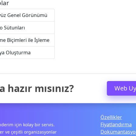
olar
yüz Genel Görünümü
o Sütunları
me Biçimleri ile İşleme
ya Oluşturma
 hazır mısınız?
Web Uy
Özellikler
Fiyatlandırma
derim için kolay bir servis.
Dokümantasyo
r ve çeşitli organizasyonlar