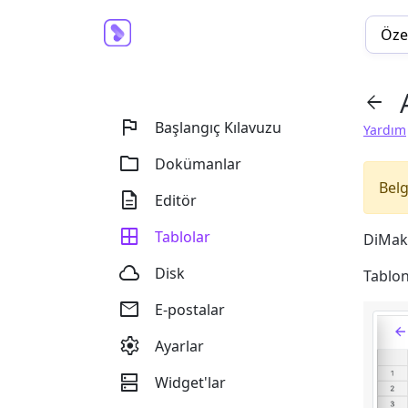
Özel


Başlangıç Kılavuzu
Yardım

Dokümanlar
Belg

Editör

Tablolar
DiMake

Disk
Tablon

E-postalar

Ayarlar

Widget'lar