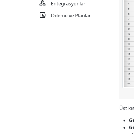

Entegrasyonlar

Ödeme ve Planlar
Üst kı
G
Ge