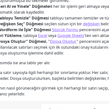
uşturulmuşsa bu sekmeler görünmez.
eri Al ve Yinele" Düğmeleri
her bir işlemi geri almaya vey
omatik olarak kaydedilir.
Tabloyu Temizle" Düğmesi
tabloyu tamamen temizler ve tüm
Değişken Seç" Düğmesi
seçilen sütun için bir
değişken
belir
ordform ile İşle" Düğmesi
Sözcük Formu
penceresini açar
eri Yükleme
, tabloya
Excel
veya
Google Sheets
'ten veri akta
Dosya Oluştur" Düğmesi
, "
Dosya Oluştur
" penceresini aç
llanılacak satırları seçmek için ilk sütundaki onay kutularını 
sya oluşturma işlemine dahil edilir.
ısımda ise ana tablo yer alır.
a satır sayısıyla ilgili herhangi bir sınırlama yoktur. Her satı
 eder. Dosya oluşturulurken, başlıkta belirtilen değişkenler, h
ın nasıl görüneceğini görmek için herhangi bir satırı seçip
nız yeterlidir.