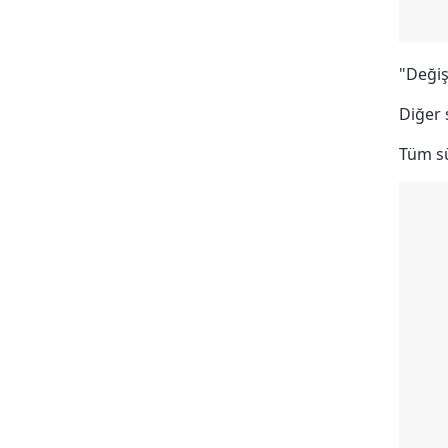
"Değiş
Diğer 
Tüm sü