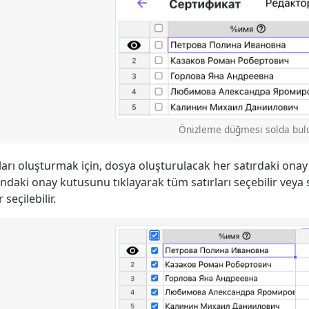
Önizleme düğmesi solda bul
arı oluşturmak için, dosya oluşturulacak her satırdaki onay
ındaki onay kutusunu tıklayarak tüm satırları seçebilir veya se
r seçilebilir.