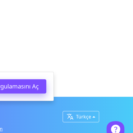
gulamasını Aç

Türkçe

n