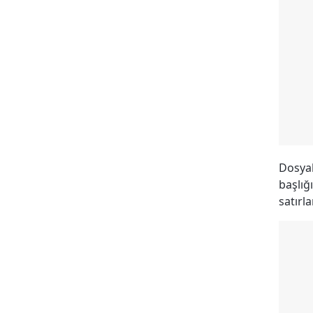
Dosyal
başlığ
satırla