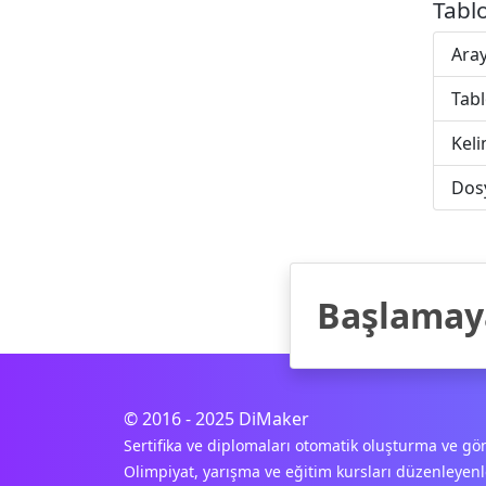
Tabl
Ara
Tabl
Keli
Dos
Başlamaya
© 2016 - 2025 DiMaker
Sertifika ve diplomaları otomatik oluşturma ve gön
Olimpiyat, yarışma ve eğitim kursları düzenleyenle