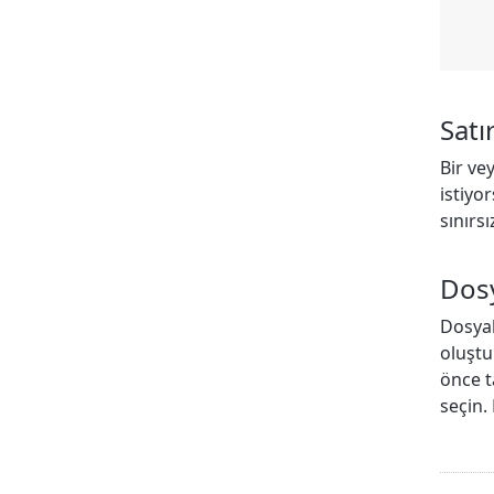
Satı
Bir ve
istiyo
sınırs
Dos
Dosyal
oluştu
önce t
seçin.