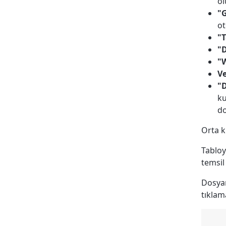
ol
"G
ot
"
"
"W
V
"
ku
do
Orta k
Tabloy
temsil
Dosyan
tıklama